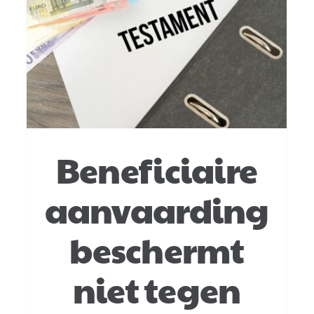
g
Legitieme portie onder
oud erfrecht is geen
vordering
Successiewet
Beneficiaire
aanvaarding
beschermt
niet tegen