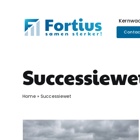
Ga
naar
inhoud
Kernwa
Contac
Successiewe
Home
»
Successiewet