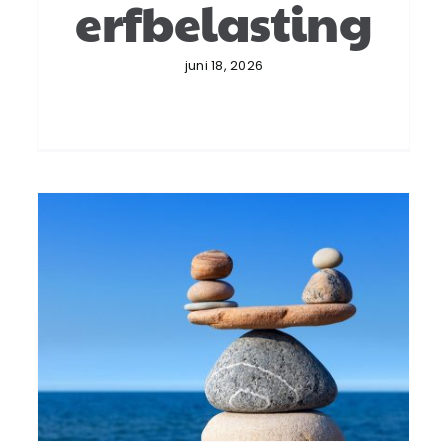
erfbelasting
juni 18, 2026
Notariële akte bewijst
mondelinge schenking
van miljoenen
Successiewet