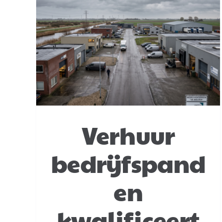
Beneficiaire aanvaardin
beschermt niet tegen
den
erfbelasting
 bor
Successiewet
Verhuur
bedrijfspand
en
kwalificeert