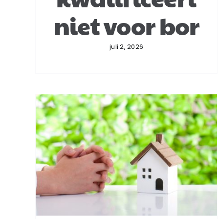
niet voor bor
juli 2, 2026
t:
Bezitseis BOR geldt per
t
aandelenpakket
afzonderlijk
e
Successiewet