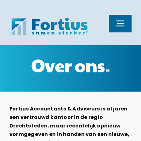
Ga
naar
inhoud
Togg
Navi
Dienstverlening
Over ons
.
Nieuws
Vacatures
Fortius Accountants & Adviseurs is al jaren
een vertrouwd kantoor in de regio
Over ons
Drechtsteden, maar recentelijk opnieuw
vormgegeven en in handen van een nieuwe,