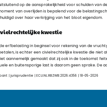
uitsluitend op de aansprakelijkheid voor schulden van d
moment van overlijden is bepalend voor de belastingschu
uldigd over haar verkrijging van het bloot eigendom.
vielrechtelijke kwestie
e erfbelasting in beginsel voor rekening van de vrucht
etalen, is echter een civielrechtelijke kwestie die niet 
t aannemelijk gemaakt dat zij ook in de toekomst feitel
duele en buitensporige last is daarom geen sprake. De aan
nt | jurisprudentie | ECLI:NL:RBZWB:2026:4356 | 18-05-2026