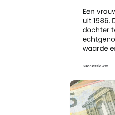
Een vrouw
uit 1986.
dochter t
echtgenoo
waarde e
Successiewet