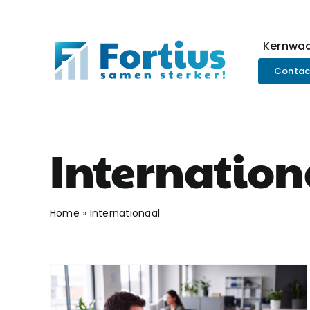
Ga
naar
inhoud
Kernwa
Contac
Internation
Home
»
Internationaal