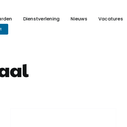
arden
Dienstverlening
Nieuws
Vacatures
t
aal