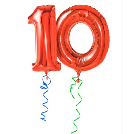
Open norm fiscale
woonplaatsbepaling
onder vuur
Internationaal