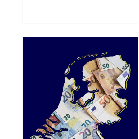
Hof oordeelt over fiscaal
inwonerschap van
Nederland
r
Internationaal
gen
:
ne