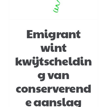
Emigrant
wint
kwijtscheldin
g van
conserverend
e aanslag