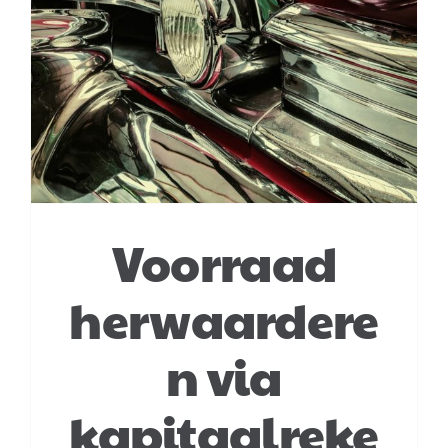
Voorraad
herwaardere
n via
kapitaalreke