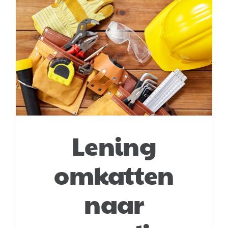
Login
Klachtenregeling
Contact
Lening
omkatten
naar