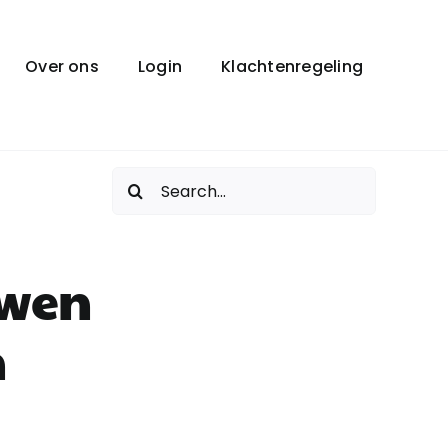
Over ons
Login
Klachtenregeling
Zoeken
naar:
uwen
n