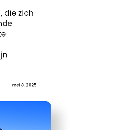
 die zich
ende
ke
jn
mei 8, 2025