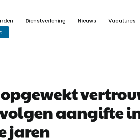
arden
Dienstverlening
Nieuws
Vacatures
t
 opgewekt vertro
volgen aangifte i
e jaren