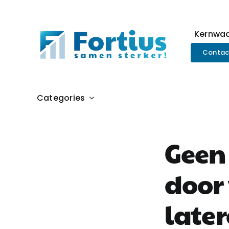
Ga
naar
inhoud
Kernwa
Contac
Categories
Geen
door 
later