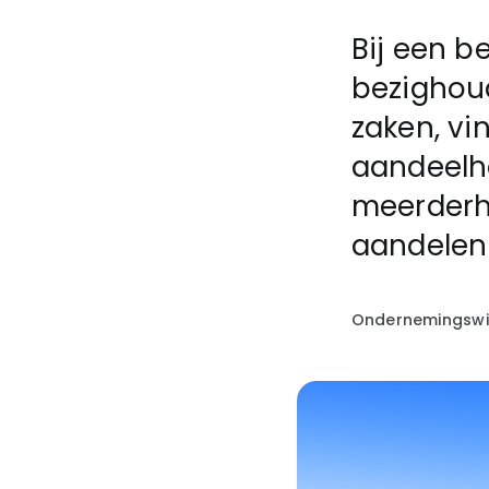
Bij een b
bezighoud
zaken, vi
aandeelho
meerderh
aandelen
Ondernemingswi