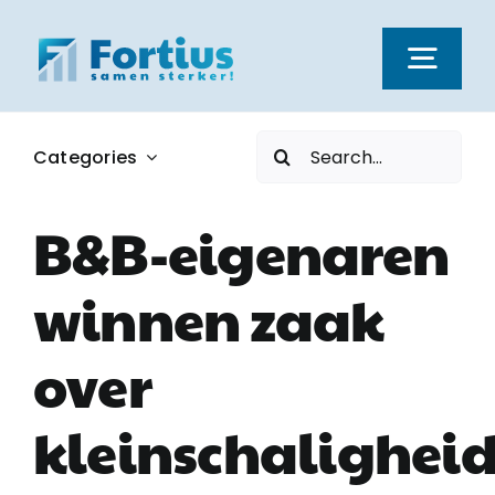
Ga
naar
Togg
inhoud
Navi
Zoeken
Categories
Kernwaarden
naar:
B&B-eigenaren
Dienstverlening
winnen zaak
Nieuws
over
Vacatures
kleinschaligheid
Over ons