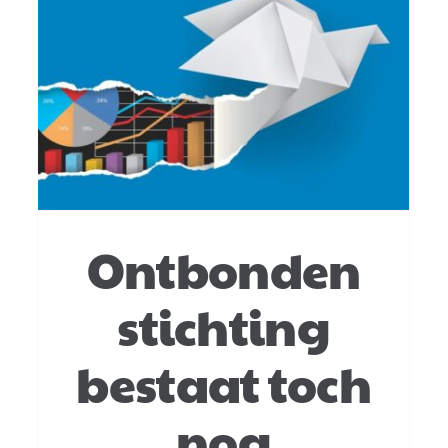
Verbod op contante
betaling boven € 3.000
Ondernemingsrecht
Ontbonden
stichting
bestaat toch
nog