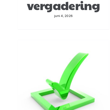
vergadering
juni 4, 2026
Modernisering van
geschillenregeling en
enquêteprocedure voor
aandeelhouders
Ondernemingsrecht
BI-