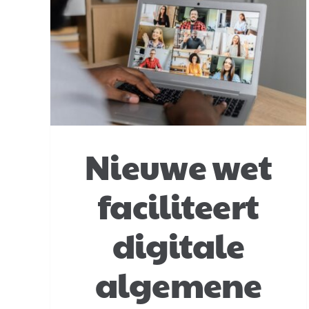
rt
Ontbonden stichting
bestaat toch nog
Ondernemingsrecht
Nieuwe wet
faciliteert
digitale
algemene