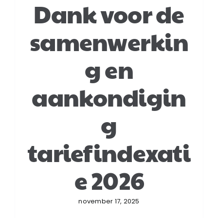
Dank voor de
Login
samenwerkin
g en
Klachtenregeling
aankondigin
Contact
g
tariefindexati
e 2026
november 17, 2025