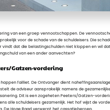
nering van een groep vennootschappen. De vennootschap
sprakelijk voor de schade van de schuldeisers. Die scha
 vindt dat die belastingschulden niet kloppen en wil da
tingschuld van een ander aanvechten?
eters/Gatzen-vordering
happen failliet. De Ontvanger dient naheffingsaanslage
 stelt de adviseur aansprakelijk namens de gezamenlijk
sanering. Dit is een zogeheten Peeters/Gatzen-vorderin
 alle schuldeisers gezamenlijk. Het hof wijst de vorde
g. De Hoge Raad verwerpt het cassatieberoep.