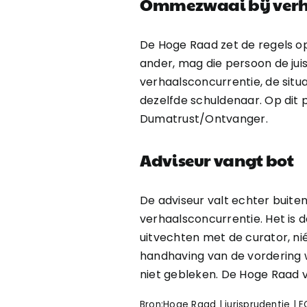
Ommezwaai bij verh
De Hoge Raad zet de regels op
ander, mag die persoon de juist
verhaalsconcurrentie, de situ
dezelfde schuldenaar. Op dit p
Dumatrust/Ontvanger.
Adviseur vangt bot
De adviseur valt echter buiten
verhaalsconcurrentie. Het is d
uitvechten met de curator, ni
handhaving van de vordering w
niet gebleken. De Hoge Raad 
Bron:Hoge Raad | jurisprudentie | E