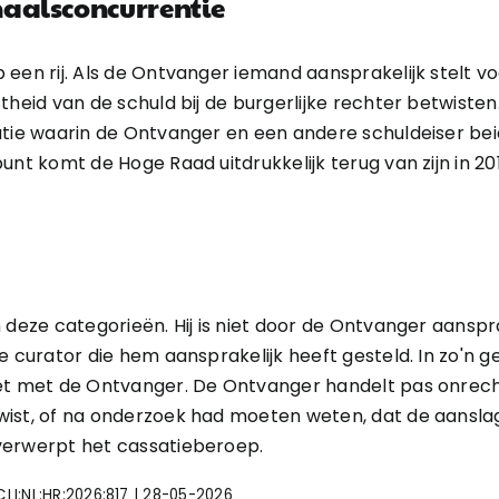
aalsconcurrentie
 een rij. Als de Ontvanger iemand aansprakelijk stelt v
heid van de schuld bij de burgerlijke rechter betwisten. 
atie waarin de Ontvanger en een andere schuldeiser be
unt komt de Hoge Raad uitdrukkelijk terug van zijn in 2
 deze categorieën. Hij is niet door de Ontvanger aanspra
e curator die hem aansprakelijk heeft gesteld. In zo'n 
ét met de Ontvanger. De Ontvanger handelt pas onrechtma
ist, of na onderzoek had moeten weten, dat de aanslage
verwerpt het cassatieberoep.
CLI:NL:HR:2026:817 | 28-05-2026