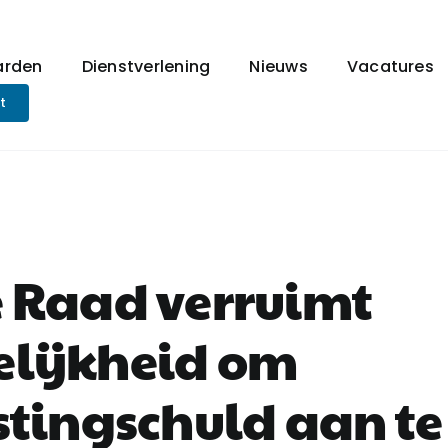
arden
Dienstverlening
Nieuws
Vacatures
t
 Raad verruimt
lijkheid om
stingschuld aan te