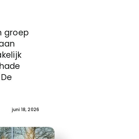
n groep
gaan
kelijk
chade
 De
juni 18, 2026