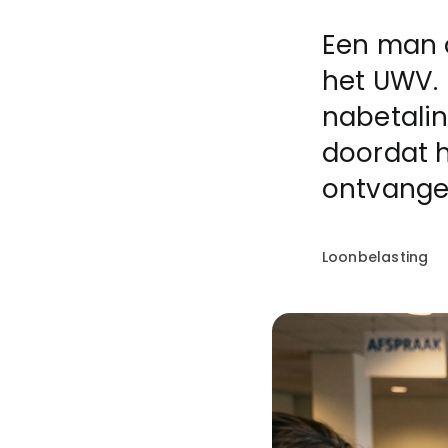
Een man o
het UWV.
nabetalin
doordat h
ontvange
Loonbelasting