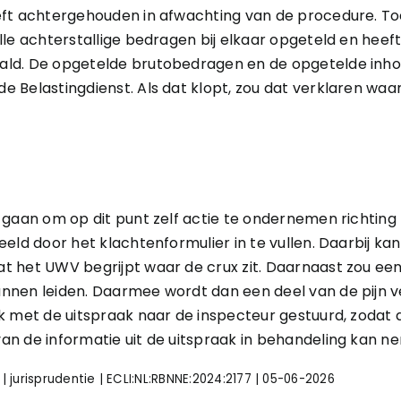
eft achtergehouden in afwachting van de procedure. T
lle achterstallige bedragen bij elkaar opgeteld en hee
ld. De opgetelde brutobedragen en de opgetelde inhou
 Belastingdienst. Als dat klopt, zou dat verklaren wa
r gaan om op dit punt zelf actie te ondernemen richtin
eeld door het klachtenformulier in te vullen. Daarbij k
 het UWV begrijpt waar de crux zit. Daarnaast zou een
nnen leiden. Daarmee wordt dan een deel van de pijn v
k met de uitspraak naar de inspecteur gestuurd, zodat
n de informatie uit de uitspraak in behandeling kan n
jurisprudentie | ECLI:NL:RBNNE:2024:2177 | 05-06-2026