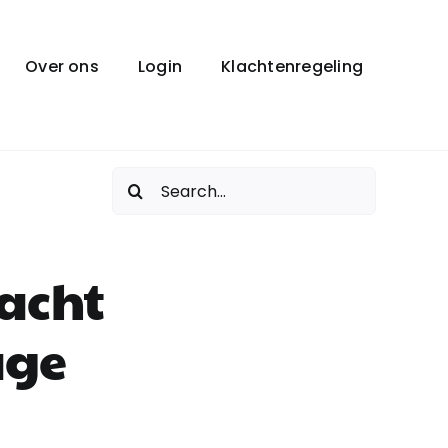
Over ons
Login
Klachtenregeling
Zoeken
naar:
acht
age