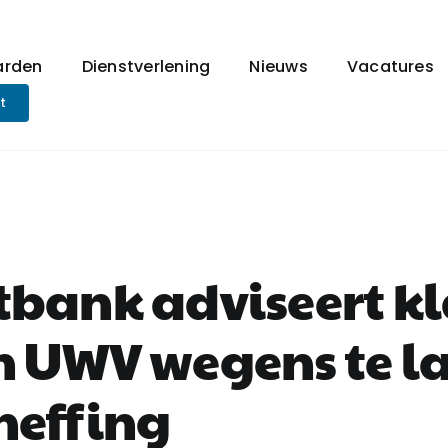
arden
Dienstverlening
Nieuws
Vacatures
t
tbank adviseert kl
n UWV wegens te l
heffing