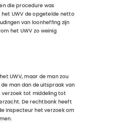
oen die procedure was
ft het UWV de opgetelde netto
dingen van loonheffing zijn
arom het UWV zo weinig
g het UWV, maar de man zou
an de man dan de uitspraak van
 verzoek tot middeling tot
erzacht. De rechtbank heeft
 de inspecteur het verzoek om
emen.