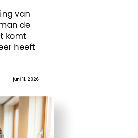
ling van
 man de
it komt
eer heeft
juni 11, 2026