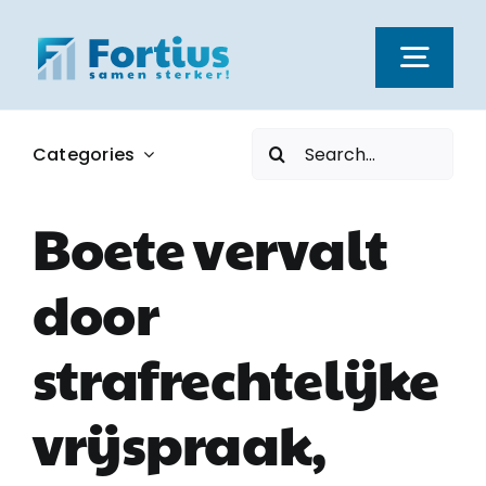
Ga
naar
Togg
inhoud
Navi
Zoeken
Categories
Kernwaarden
naar:
Boete vervalt
Dienstverlening
door
Nieuws
strafrechtelijke
Vacatures
vrijspraak,
Over ons