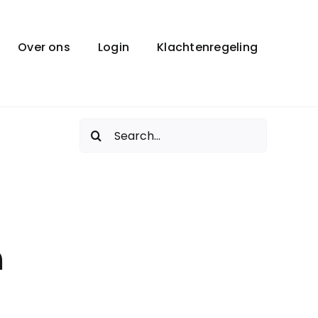
Over ons
Login
Klachtenregeling
Zoeken
naar:
n