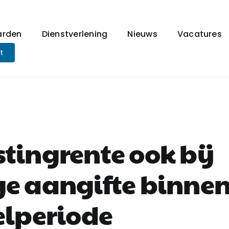
arden
Dienstverlening
Nieuws
Vacatures
t
tingrente ook bij
ge aangifte binne
elperiode