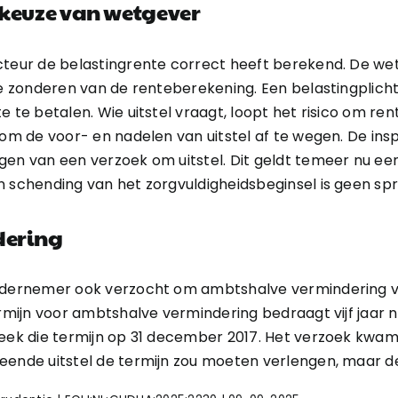
e keuze van wetgever
ecteur de belastingrente correct heeft berekend. De w
te zonderen van de renteberekening. Een belastingplicht
e te betalen. Wie uitstel vraagt, loopt het risico om re
 om de voor- en nadelen van uitstel af te wegen. De ins
gen van een verzoek om uitstel. Dit geldt temeer nu ee
n schending van het zorgvuldigheidsbeginsel is geen sp
dering
ondernemer ook verzocht om ambtshalve vermindering v
ermijn voor ambtshalve vermindering bedraagt vijf jaar 
reek die termijn op 31 december 2017. Het verzoek kwa
eende uitstel de termijn zou moeten verlengen, maar de 