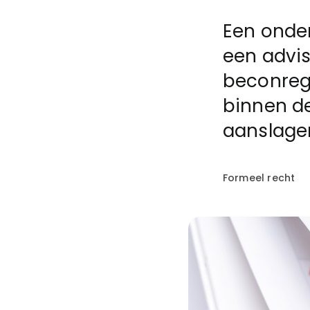
Een onder
een advis
beconrege
binnen de
aanslage
Formeel recht