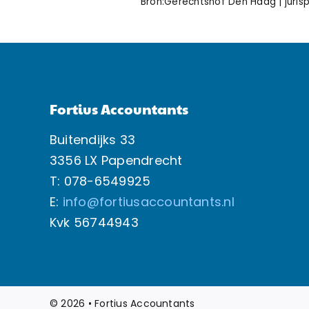
Bron:Gerechtshof Den Haag | juris
Fortius Accountants
Buitendijks 33
3356 LX Papendrecht
T: 078-6549925
E:
info@fortiusaccountants.nl
Kvk
56744943
© 2026 • Fortius Accountants