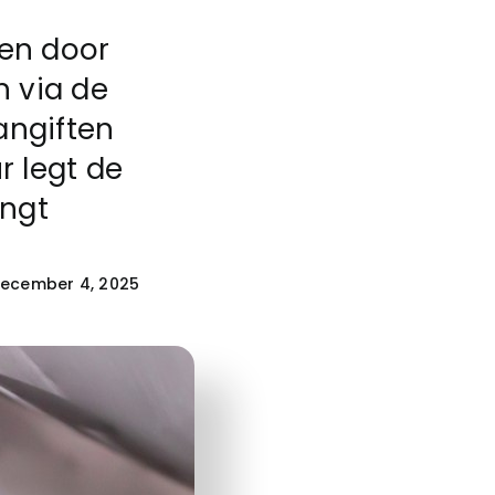
gen door
n via de
angiften
r legt de
engt
ecember 4, 2025