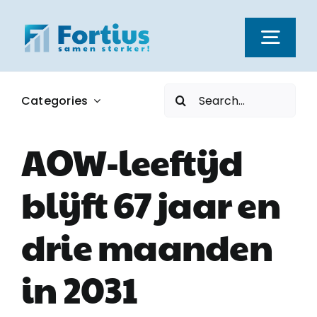
Ga
naar
Togg
inhoud
Navi
Zoeken
Categories
Kernwaarden
naar:
AOW-leeftijd
Dienstverlening
blijft 67 jaar en
Nieuws
drie maanden
Vacatures
in 2031
Over ons