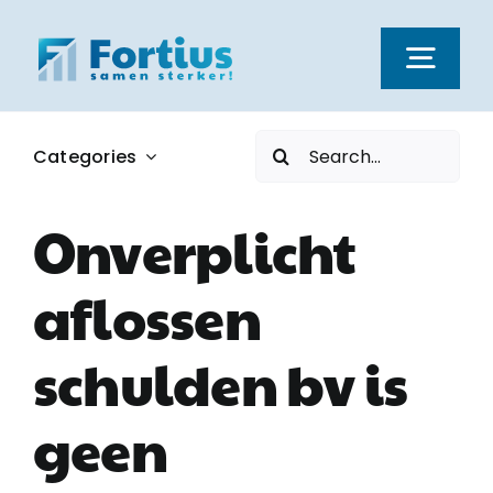
Ga
naar
Togg
inhoud
Navi
Zoeken
Categories
Kernwaarden
naar:
Onverplicht
Dienstverlening
aflossen
Nieuws
schulden bv is
Vacatures
geen
Over ons