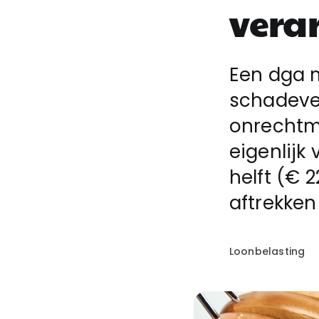
vera
Een dga 
schadeve
onrechtm
eigenlijk
helft (€ 
aftrekken
Loonbelasting