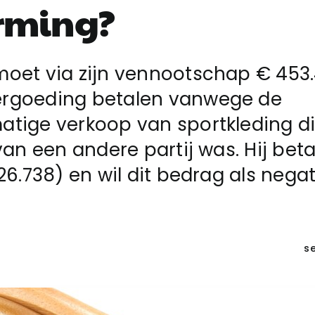
rming?
moet via zijn vennootschap € 453
rgoeding betalen vanwege de
atige verkoop van sportkleding d
 van een andere partij was. Hij beta
226.738) en wil dit bedrag als negat
s