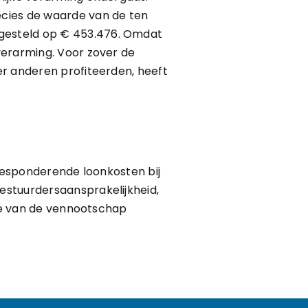
ecies de waarde van de ten
gesteld op € 453.476. Omdat
verarming. Voor zover de
er anderen profiteerden, heeft
rresponderende loonkosten bij
estuurdersaansprakelijkheid,
tie van de vennootschap