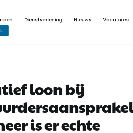
arden
Dienstverlening
Nieuws
Vacatures
t
ief loon bij
uurdersaansprakel
er is er echte