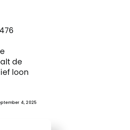
.476
ie
alt de
ief loon
eptember 4, 2025