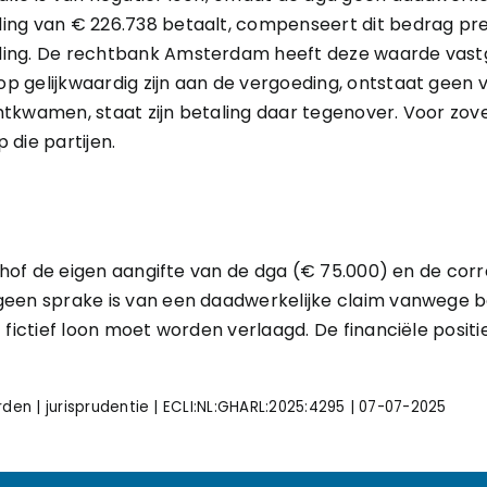
ing van € 226.738 betaalt, compenseert dit bedrag pr
ding. De rechtbank Amsterdam heeft deze waarde vast
 gelijkwaardig zijn aan de vergoeding, ontstaat geen 
tkwamen, staat zijn betaling daar tegenover. Voor zov
 die partijen.
et hof de eigen aangifte van de dga (€ 75.000) en de co
geen sprake is van een daadwerkelijke claim vanwege b
t fictief loon moet worden verlaagd. De financiële posi
n | jurisprudentie | ECLI:NL:GHARL:2025:4295 | 07-07-2025