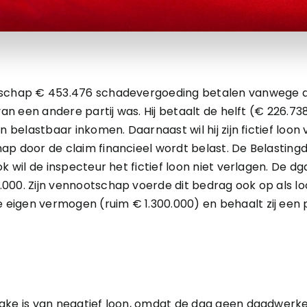
otschap € 453.476 schadevergoeding betalen vanwege 
van een andere partij was. Hij betaalt de helft (€ 226.738
jn belastbaar inkomen. Daarnaast wil hij zijn fictief loo
ap door de claim financieel wordt belast. De Belastingd
k wil de inspecteur het fictief loon niet verlagen. De dg
000. Zijn vennootschap voerde dit bedrag ook op als l
igen vermogen (ruim € 1.300.000) en behaalt zij een po
ake is van negatief loon, omdat de dga geen daadwerke