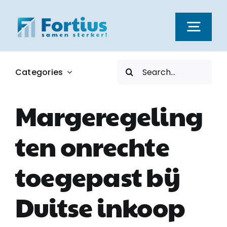
Ga
naar
Togg
inhoud
Navi
Zoeken
Categories
Kernwaarden
naar:
Margeregeling
Dienstverlening
ten onrechte
Nieuws
toegepast bij
Vacatures
Duitse inkoop
Over ons