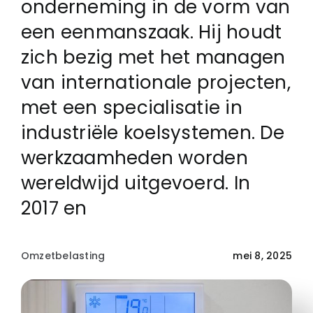
onderneming in de vorm van
een eenmanszaak. Hij houdt
Login
zich bezig met het managen
van internationale projecten,
Klachtenregeling
met een specialisatie in
industriële koelsystemen. De
Contact
werkzaamheden worden
wereldwijd uitgevoerd. In
2017 en
Omzetbelasting
mei 8, 2025