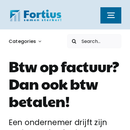
Ga
naar
Togg
inhoud
Navi
Zoeken
Categories
Kernwaarden
naar:
Btw op factuur?
Dienstverlening
Dan ook btw
Nieuws
betalen!
Vacatures
Een ondernemer drijft zijn
Over ons