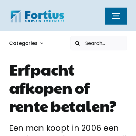
Ga
naar
Togg
inhoud
Navi
Zoeken
Categories
Kernwaarden
naar:
Erfpacht
Dienstverlening
afkopen of
Nieuws
rente betalen?
Vacatures
Een man koopt in 2006 een
Over ons