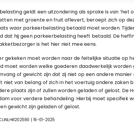
lasting geldt een uitzondering als sprake is van ‘het o
tten met groente en fruit aflevert, beroept zich op deze
aats waar parkeerbelasting betaald moet worden. Tijde
 dat hij geen parkeerbelasting heeft betaald. De heff
kketbezorger is het hier niet mee eens.
r gekeken moet worden naar de feitelijke situatie op 
ld moet worden welke goederen daadwerkelijk worden g
ang of gewicht zijn dat zij niet op een andere manier
et niet van belang of zich in het voertuig andere zake
ere plaats zijn of zullen worden geladen of gelost. De 
am voor verdere behandeling. Hierbij moet specifiek 
 gewicht zijn geladen of gelost.
ECLINLHR202590 | 16-01-2025