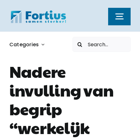
Ga
naar
Togg
inhoud
Navi
Zoeken
Categories
Kernwaarden
naar:
Nadere
Dienstverlening
invulling van
Nieuws
begrip
Vacatures
“werkelijk
Over ons