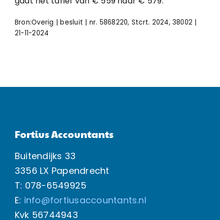
gaat het tarief van € 559 naar € 579.
Bron:Overig | besluit | nr. 5868220, Stcrt. 2024, 38002 |
21-11-2024
Fortius Accountants
Buitendijks 33
3356 LX Papendrecht
T: 078-6549925
E:
info@fortiusaccountants.nl
Kvk
56744943