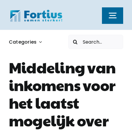
Ga
naar
Togg
inhoud
Navi
Zoeken
Categories
Kernwaarden
naar:
Middeling van
Dienstverlening
inkomens voor
Nieuws
het laatst
Vacatures
mogelijk over
Over ons