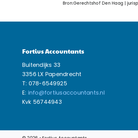
Bron:Gerechtshof Den Haag | juris
Fortius Accountants
Buitendijks 33
3356 LX Papendrecht
T: 078-6549925
E:
info@fortiusaccountants.nl
Kvk
56744943
© 2026 • Fortius Accountants