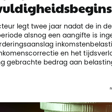
vuldigheidsbegins
teur legt twee jaar nadat de in de
riode alsnog een aangifte is ing
rderingsaanslag inkomstenbelasti
nkomenscorrectie en het tijdsverl
ng gebrachte bedrag aan belastin
n