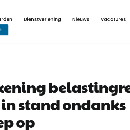
arden
Dienstverlening
Nieuws
Vacatures
t
kening belastingr
t in stand ondanks
ep op