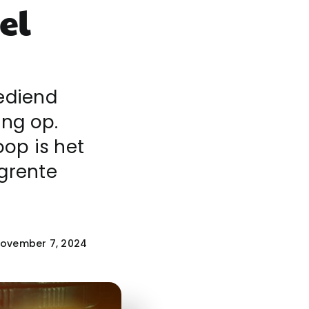
el
ediend
ng op.
oop is het
grente
ovember 7, 2024