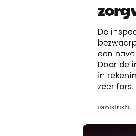
zorg
De inspec
bezwaarpe
een navo
Door de i
in rekeni
zeer fors.
Formeel recht