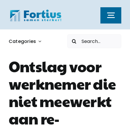
Ga
naar
Togg
inhoud
Navi
Zoeken
Categories
Kernwaarden
naar:
Ontslag voor
Dienstverlening
werknemer die
Nieuws
niet meewerkt
Vacatures
aan re-
Over ons