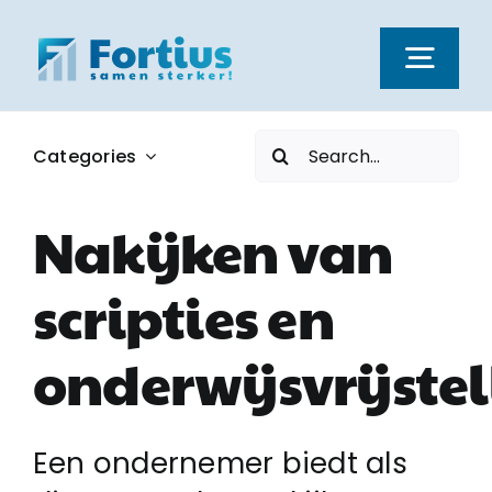
Ga
naar
Togg
inhoud
Navi
Zoeken
Categories
Kernwaarden
naar:
Nakijken van
Dienstverlening
scripties en
Nieuws
onderwijsvrijste
Vacatures
Een ondernemer biedt als
Over ons