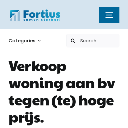
Ga
naar
Togg
inhoud
Navi
Zoeken
Categories
Kernwaarden
naar:
Verkoop
Dienstverlening
woning aan bv
Nieuws
tegen (te) hoge
Vacatures
prijs.
Over ons