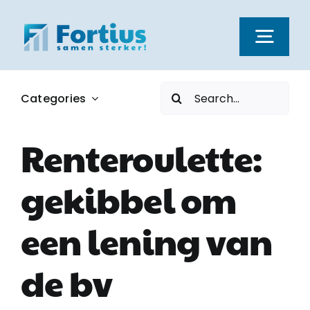
Ga
naar
Togg
inhoud
Navi
Zoeken
Categories
Kernwaarden
naar:
Renteroulette:
Dienstverlening
gekibbel om
Nieuws
een lening van
Vacatures
de bv
Over ons