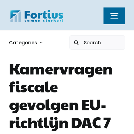
Ga
naar
Togg
inhoud
Navi
Zoeken
Categories
Kernwaarden
naar:
Kamervragen
Dienstverlening
fiscale
Nieuws
gevolgen EU-
Vacatures
richtlijn DAC 7
Over ons