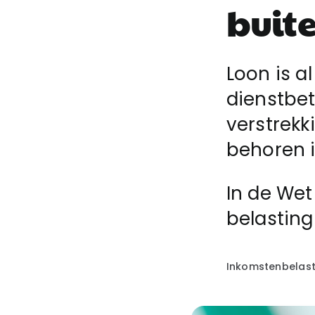
buit
Loon is a
dienstbe
verstrekk
behoren i
In de Wet
belasting
Inkomstenbelast