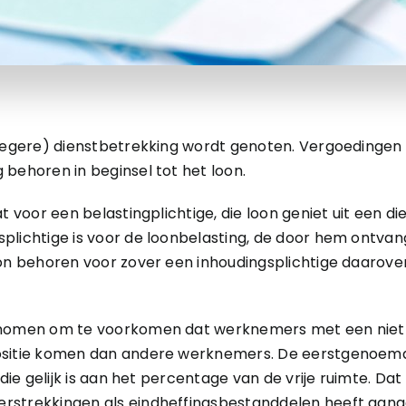
roegere) dienstbetrekking wordt genoten. Vergoedingen 
 behoren in beginsel tot het loon.
t voor een belastingplichtige, die loon geniet uit een di
splichtige is voor de loonbelasting, de door hem ontva
oon behoren voor zover een inhoudingsplichtige daarover
genomen om te voorkomen dat werknemers met een niet-
positie komen dan andere werknemers. De eerstgenoem
 die gelijk is aan het percentage van de vrije ruimte. Dat
rstrekkingen als eindheffingsbestanddelen heeft aan