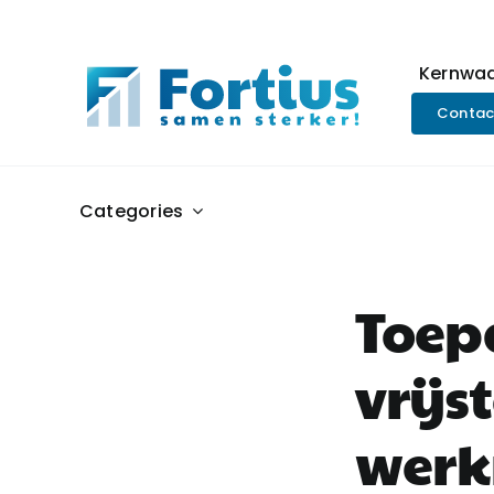
Ga
naar
inhoud
Kernwa
Contac
Categories
Toep
vrijs
werk