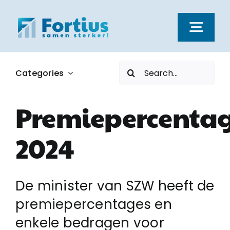
Ga
naar
Togg
inhoud
Navi
Zoeken
Categories
Kernwaarden
naar:
Premiepercenta
Dienstverlening
2024
Nieuws
De minister van SZW heeft de
Vacatures
premiepercentages en
enkele bedragen voor
Over ons